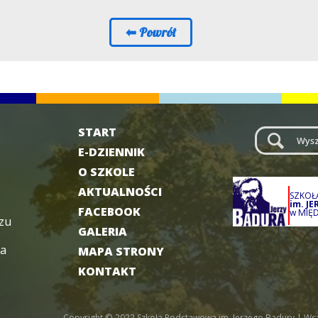
START
LUP
E-DZIENNIK
O SZKOLE
AKTUALNOŚCI
SZKO
im. J
FACEBOOK
w MIĘ
zu
GALERIA
ka
MAPA STRONY
KONTAKT
Copyright © 2022 Szkoła Podstawowa im. Jerzego Badury | Wsz