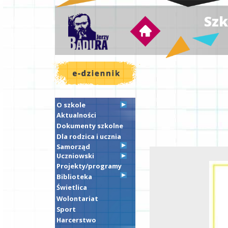
Szk
O szkole
Aktualności
Dokumenty szkolne
Dla rodzica i ucznia
Samorząd
Uczniowski
Projekty/programy
Biblioteka
Świetlica
Wolontariat
Sport
Harcerstwo