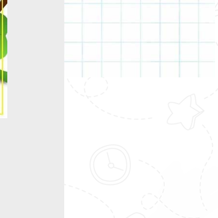
tępny
: