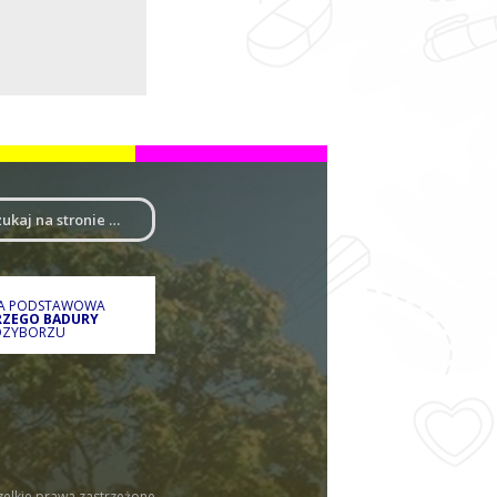
A
ŁA PODSTAWOWA
ERZEGO BADURY
DZYBORZU
elkie prawa zastrzeżone