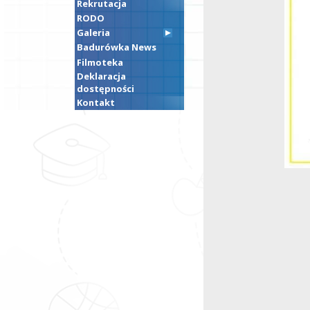
Rekrutacja
RODO
Galeria
Badurówka News
Filmoteka
Deklaracja
dostępności
Kontakt
Nawigacja
wpisu