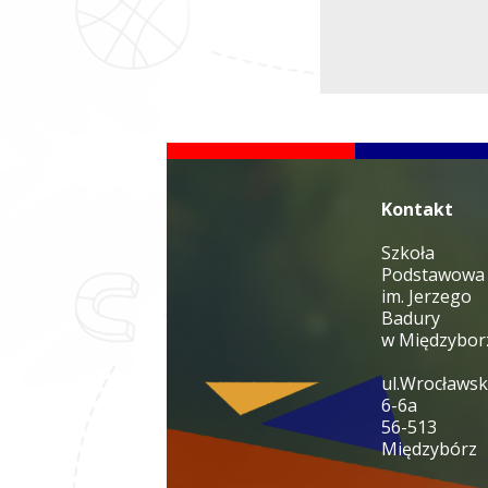
Kontakt
Szkoła
Podstawowa
im. Jerzego
Badury
w Międzybor
ul.Wrocławs
6-6a
56-513
Międzybórz