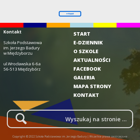
Kontakt
START
E-DZIENNIK
Szkoła Podstawowa
im. Jerzego Badury
O SZKOLE
w Międzyborzu
AKTUALNOŚCI
ul.Wrocławska 6-6a
FACEBOOK
56-513 Międzybórz
GALERIA
MAPA STRONY
KONTAKT
LUPA
Copyright © 2022 Szkoła Podstawowa im. Jerzego Badury | Wszelkie prawa zastrzeżone