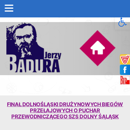
Open 
FINAŁ DOLNOŚLĄSKI DRUŻYNOWYCH BIEGÓW
PRZEŁAJOWYCH O PUCHAR
PRZEWODNICZĄCEGO SZS DOLNY ŚĄLĄSK