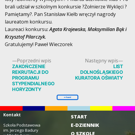
brali udział w szkolnym konkursie ?Żołnierze Wyklęci ?
Pamiętamy?. Pan Stanisław Kiełb wręczył nagrody
laureatom konkursu.
Laureaci konkursu:
Agata Krajewska, Maksymilian Bąk i
Krzysztof Pilarczyk.
Gratulujemy! Paweł Wieczorek
Poprzedni
Nast
Poprzedni wpis
Następny wpis
wpis:
wpis:
ZAKOŃCZENIE
LIST
Nawigacja
REKRUTACJI DO
DOLNOŚLĄSKIEGO
wpisu
PROGRAMU
KURATORA OŚWIATY
STYPENDIALNEGO
HORYZONTY
Kontakt
START
E-DZIENNIK
Szkoła Podstawowa
im. Jerzego Badury
O SZKOLE