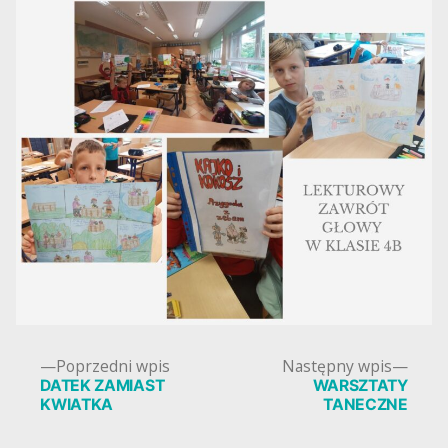
Poprzedni
Nast
Poprzedni wpis
Następny wpis
wpis:
wpis:
DATEK ZAMIAST
WARSZTATY
Nawigacja
KWIATKA
TANECZNE
wpisu